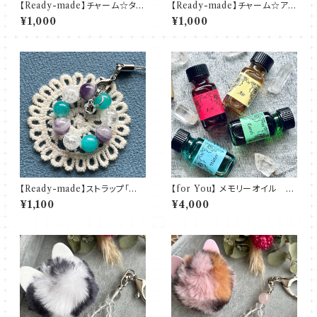
【Ready-made】チャーム☆タイ
【Ready-made】チャーム☆アメ
ガーアイ
ジスト
¥1,000
¥1,000
【Ready-made】ストラップ「紫
【for You】 メモリーオイル あ
陽花・雨」
なたの願いが叶うように
¥1,100
¥4,000