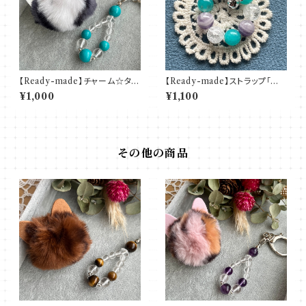
【Ready-made】チャーム☆ター
【Ready-made】ストラップ「紫
コイズ（染）
陽花・雨」
¥1,000
¥1,100
その他の商品