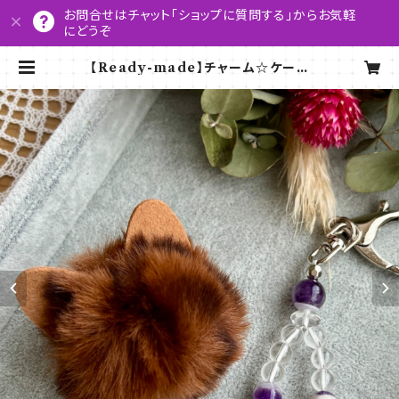
お問合せはチャット「ショップに質問する」からお気軽
にどうぞ
【Ready-made】チャーム☆ケープ
アメジスト | SO咲くSTUDIO RIO