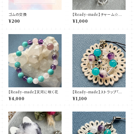
ゴムの交換
【Ready-made】チャーム☆水
晶
¥200
¥1,000
【Ready-made】天河に咲く花
【Ready-made】ストラップ「紫
陽花・晴」
¥4,000
¥1,100